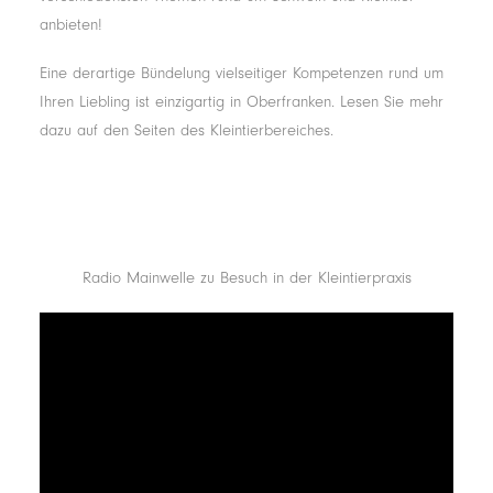
anbieten!
Eine derartige Bündelung vielseitiger Kompetenzen rund um
Ihren Liebling ist einzigartig in Oberfranken. Lesen Sie mehr
dazu auf den Seiten des Kleintierbereiches.
Radio Mainwelle zu Besuch in der Kleintierpraxis