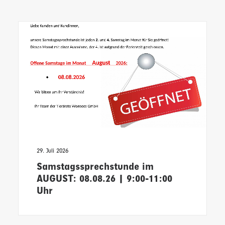
6. Juli 2026
Tierärzte Wonsees unterstützen
die Nachwuchsarbeit der SpVgg
Wonsees