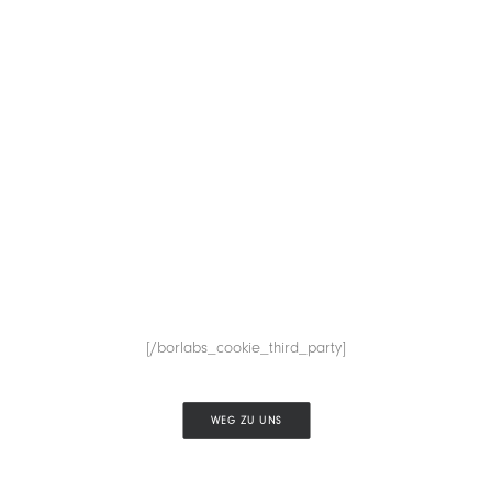
[/borlabs_cookie_third_party]
WEG ZU UNS