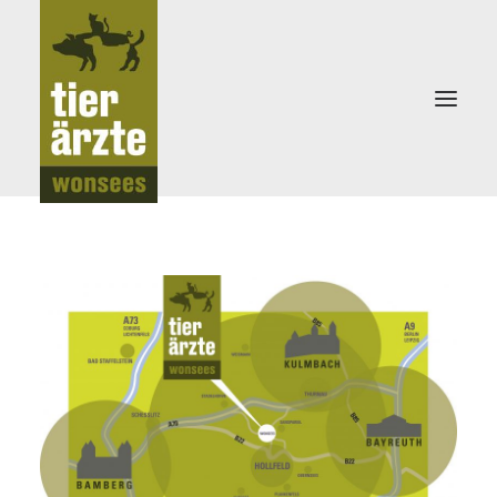
KLEINTIERPRAXIS
TEAM
LEISTUNGEN
NEWS
NOTDIENST
KONTAKT