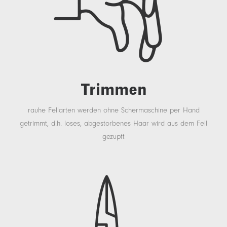
Trimmen
rauhe Fellarten werden ohne Schermaschine per Hand
getrimmt, d.h. loses, abgestorbenes Haar wird aus dem Fell
gezupft