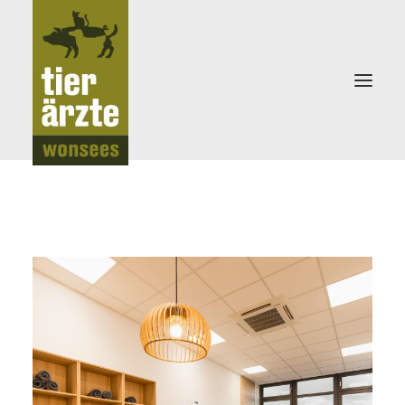
KLEINTIERPRAXIS
TEAM
LEISTUNGEN
NEWS
NOTDIENST
KONTAKT