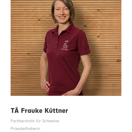
KLEINTIERPRAXIS
SCHWEINEPRAXIS
2001 - 2007 Studium der Veterinärmedizin an der
veterinärmedizin. Fakultät, Universität Leipzig
2007 – 2012 Angestellte Tierärztin in der Tierarztpraxis Dr.
Gedecke
2012 Gründung Tierarztpraxis Frauke Runge
TÄ Frauke Küttner
Fachtierärztin für Schweine
Praxisteilhaberin