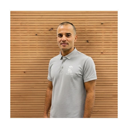
2000-2006 Studium der Veterinärmedizin, Universidad de
las Américas, Santiago/Chile
2007-2008 Angestellter Tierarzt in der Clínica Veterinaria
Club Animal, Santiago/Chile
2008-2010 Praktika und Internship in den Tierärztl. Kliniken
Nürnberg und Bamberg
2010-2011 Angestellter Tierarzt in der Tierärztl. Klinik für
Kleintiere Am Forstgarten, Kleve
2011-05/2020 Angestellter Tierarzt in der Tierärztl. Klinik für
Kleintiere Dr. Meier, Bamberg