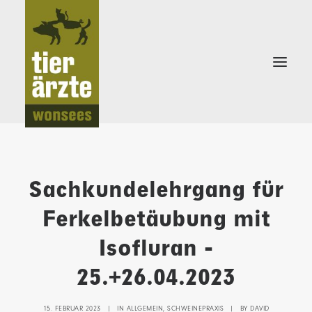
Sachkundelehrgang für
KLEINTIERPRAXIS
Ferkelbetäubung mit
SCHWEINEPRAXIS
Isofluran -
25.+26.04.2023
15. FEBRUAR 2023
|
IN
ALLGEMEIN
,
SCHWEINEPRAXIS
|
BY
DAVID