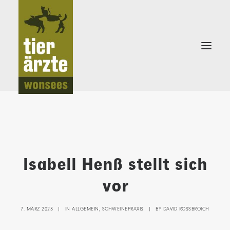
KLEINTIERPRAXIS
Isabell Henß stellt sich
SCHWEINEPRAXIS
vor
7. MÄRZ 2023
|
IN
ALLGEMEIN
,
SCHWEINEPRAXIS
|
BY
DAVID ROSSBROICH