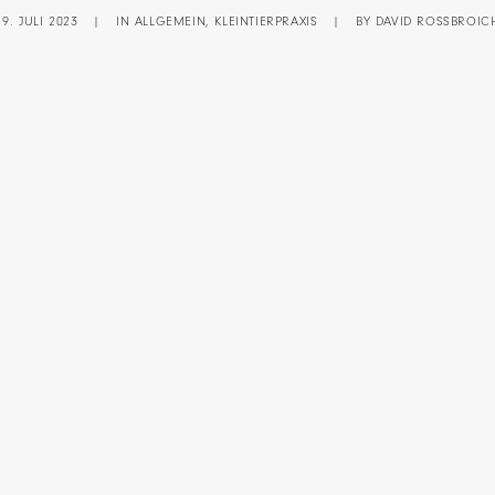
19. JULI 2023
|
IN
ALLGEMEIN
,
KLEINTIERPRAXIS
|
BY
DAVID ROSSBROIC